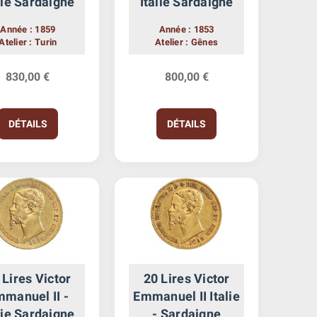
lie Sardaigne
Italie Sardaigne
Année : 1859
Année : 1853
Atelier : Turin
Atelier : Gênes
830,00 €
800,00 €
DÉTAILS
DÉTAILS
 Lires Victor
20 Lires Victor
manuel II -
Emmanuel II Italie
lie Sardaigne
- Sardaigne