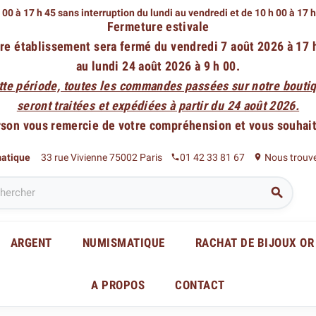
 00 à 17 h 45 sans interruption du lundi au vendredi
et de 10 h 00 à 17 
Fermeture estivale
re établissement sera fermé du vendredi 7 août 2026 à 17 
au lundi 24 août 2026 à 9 h 00.
tte période, toutes les commandes passées sur notre boutiq
seront traitées et expédiées à partir du 24 août 2026.
rson vous remercie de votre compréhension et vous souhaite
matique
33 rue Vivienne 75002 Paris
01 42 33 81 67
Nous trouv
phone
place

ARGENT
NUMISMATIQUE
RACHAT DE BIJOUX OR
A PROPOS
CONTACT