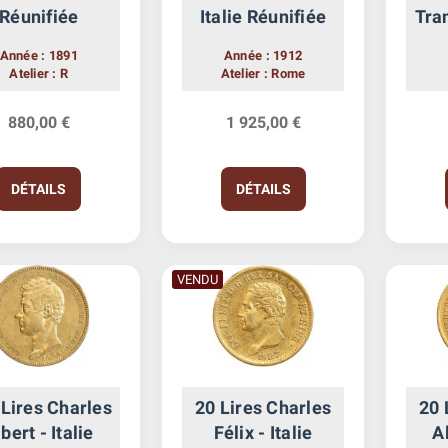
Réunifiée
Italie Réunifiée
Tra
- It
Année : 1891
Année : 1912
Atelier : R
Atelier : Rome
880,00 €
1 925,00 €
DÉTAILS
DÉTAILS
VENDU
Lires Charles
20 Lires Charles
20 
bert - Italie
Félix - Italie
Al