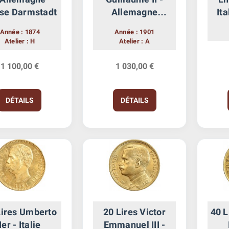
se Darmstadt
Allemagne
Ita
Prusse
Année : 1874
Année : 1901
Atelier : H
Atelier : A
1 100,00 €
1 030,00 €
DÉTAILS
DÉTAILS
Lires Umberto
20 Lires Victor
40 L
Ier - Italie
Emmanuel III -