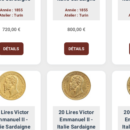
Année : 1855
Année : 1855
Atelier : Turin
Atelier : Turin
720,00 €
800,00 €
DÉTAILS
DÉTAILS
 Lires Victor
20 Lires Victor
20
manuel II -
Emmanuel II -
Em
lie Sardaigne
Italie Sardaigne
Ita