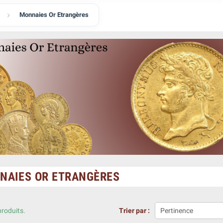
Monnaies Or Etrangères

NAIES OR ETRANGÈRES
produits.
Trier par :
Pertinence