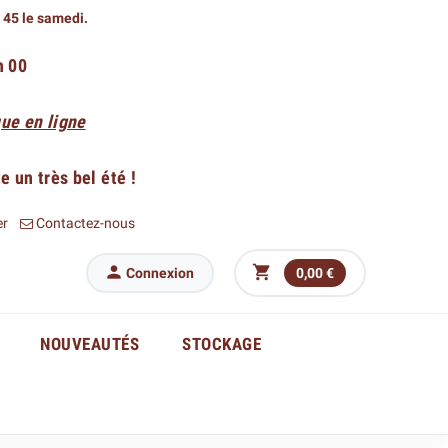
h 45 le samedi.
h 00
ue en ligne
 un très bel été !
er
Contactez-nous


Connexion
0,00 €
NOUVEAUTÉS
STOCKAGE