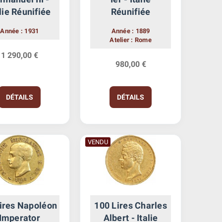
lie Réunifiée
Réunifiée
Année : 1931
Année : 1889
Atelier : Rome
1 290,00 €
980,00 €
DÉTAILS
DÉTAILS
VENDU
ires Napoléon
100 Lires Charles
Imperator
Albert - Italie