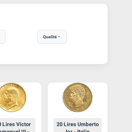
Qualité

 Lires Victor
20 Lires Umberto
manuel III -
Ier - Italie