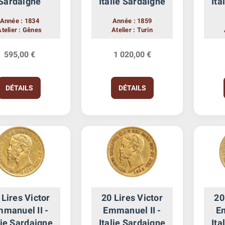
Sardaigne
Italie Sardaigne
Ita
Année : 1834
Année : 1859
Atelier : Gênes
Atelier : Turin
595,00 €
1 020,00 €
DÉTAILS
DÉTAILS
 Lires Victor
20 Lires Victor
20
manuel II -
Emmanuel II -
Em
lie Sardaigne
Italie Sardaigne
Ita