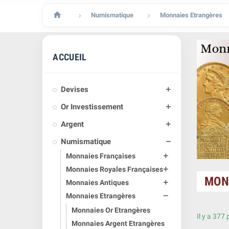

Numismatique
Monnaies Etrangères


ACCUEIL
Devises

Or Investissement

Argent

Numismatique

Monnaies Françaises

Monnaies Royales Françaises

MON
Monnaies Antiques

Monnaies Etrangères

Monnaies Or Etrangères
Il y a 377 
Monnaies Argent Etrangères