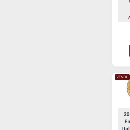
VENDU
20
Em
Ita