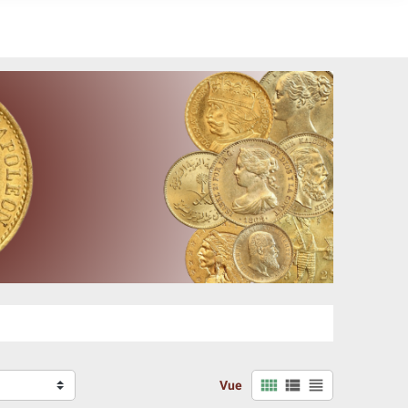



Vue