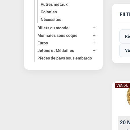
Autres métaux
Colonies
FILT
Nécessités
Billets du monde

Monnaies sous coque

Rè
Euros

Va
Jetons et Médailles

Pièces de pays sous embargo
VENDU
20 M
-