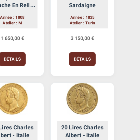
nche En Relief
Sardaigne
alie Occupation
Année : 1808
Année : 1835
Française
Atelier : M
Atelier : Turin
1 650,00 €
3 150,00 €
DÉTAILS
DÉTAILS
Lires Charles
20 Lires Charles
bert - Italie
Albert - Italie