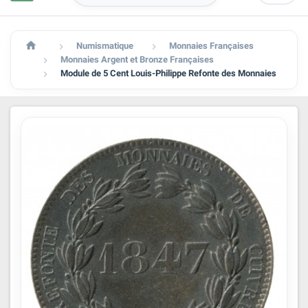

Numismatique
Monnaies Françaises


Monnaies Argent et Bronze Françaises

Module de 5 Cent Louis-Philippe Refonte des Monnaies
