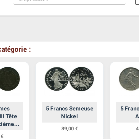
atégorie :
imes
5 Francs Semeuse
5 Fran
II Tête
Nickel
A
xième
39,00 €
4
re
 €