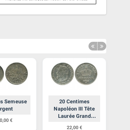
cs Semeuse
20 Centimes
rgent
Napoléon III Tête
M
Laurée Grand
Alu
0,00 €
Module Second
22,00 €