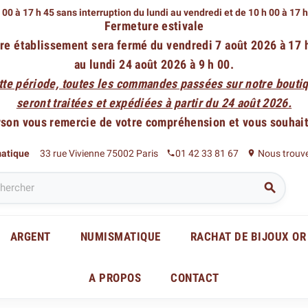
 00 à 17 h 45 sans interruption du lundi au vendredi
et de 10 h 00 à 17 
Fermeture estivale
re établissement sera fermé du vendredi 7 août 2026 à 17 
au lundi 24 août 2026 à 9 h 00.
tte période, toutes les commandes passées sur notre boutiq
seront traitées et expédiées à partir du 24 août 2026.
rson vous remercie de votre compréhension et vous souhaite
matique
33 rue Vivienne 75002 Paris
01 42 33 81 67
Nous trouv
phone
place

ARGENT
NUMISMATIQUE
RACHAT DE BIJOUX OR
A PROPOS
CONTACT