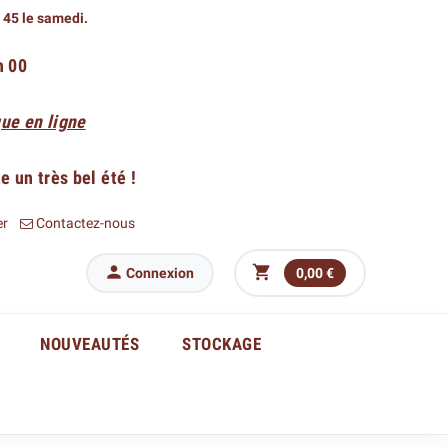
h 45 le samedi.
h 00
ue en ligne
 un très bel été !
er
Contactez-nous


Connexion
0,00 €
NOUVEAUTÉS
STOCKAGE