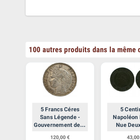
100 autres produits dans la même c
in
5 Francs Céres
5 Cent
Sans Légende -
Napoléon I
Gouvernement de la
Nue Deu
Défense Nationale
Empi
120,00 €
43,00