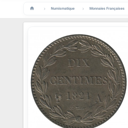

Numismatique
Monnaies Françaises

