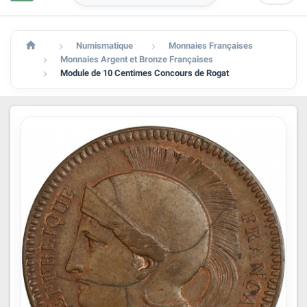

Numismatique
Monnaies Françaises


Monnaies Argent et Bronze Françaises

Module de 10 Centimes Concours de Rogat
