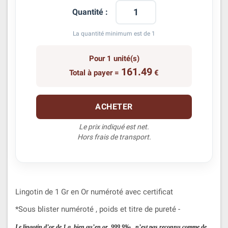
Quantité :
La quantité minimum est de
1
Pour
1
unité(s)
161.49
Total à payer
=
€
ACHETER
Le prix indiqué est net.
Hors frais de transport.
Lingotin de 1 Gr en Or numéroté avec certificat
*Sous blister numéroté , poids et titre de pureté -
Le lingotin d’or de 1 g, bien qu’en or 999,9‰ , n’est pas reconnu comme de