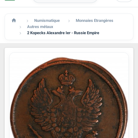

Numismatique
Monnaies Etrangères


Autres métaux

2 Kopecks Alexandre Ier - Russie Empire
