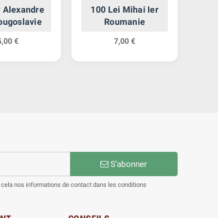
r Alexandre
100 Lei Mihai Ier
5 
Yougoslavie
Roumanie
5,00 €
7,00 €
S’abonner
cela nos informations de contact dans les conditions