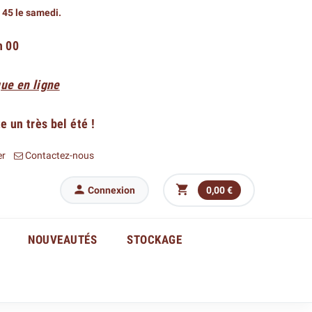
h 45 le samedi.
h 00
ue en ligne
 un très bel été !
er
Contactez-nous


Connexion
0,00 €
NOUVEAUTÉS
STOCKAGE