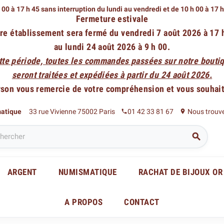
 00 à 17 h 45 sans interruption du lundi au vendredi
et de 10 h 00 à 17 
Fermeture estivale
re établissement sera fermé du vendredi 7 août 2026 à 17 
au lundi 24 août 2026 à 9 h 00.
tte période, toutes les commandes passées sur notre boutiq
seront traitées et expédiées à partir du 24 août 2026.
rson vous remercie de votre compréhension et vous souhaite
matique
33 rue Vivienne 75002 Paris
01 42 33 81 67
Nous trouv
phone
place

ARGENT
NUMISMATIQUE
RACHAT DE BIJOUX OR
A PROPOS
CONTACT