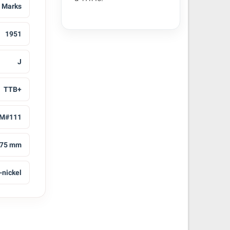
 Marks
1951
J
TTB+
M#111
.75 mm
-nickel