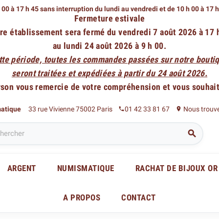
 00 à 17 h 45 sans interruption du lundi au vendredi
et de 10 h 00 à 17 
Fermeture estivale
re établissement sera fermé du vendredi 7 août 2026 à 17 
au lundi 24 août 2026 à 9 h 00.
tte période, toutes les commandes passées sur notre boutiq
seront traitées et expédiées à partir du 24 août 2026.
rson vous remercie de votre compréhension et vous souhaite
matique
33 rue Vivienne 75002 Paris
01 42 33 81 67
Nous trouv
phone
place

ARGENT
NUMISMATIQUE
RACHAT DE BIJOUX OR
A PROPOS
CONTACT