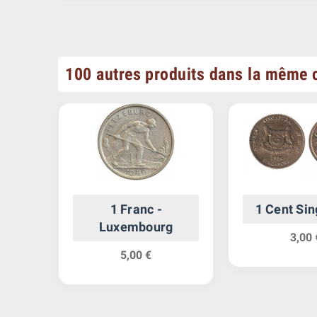
100 autres produits dans la même c
ande
1 Franc -
1 Cent Si
Luxembourg
3,00 
5,00 €