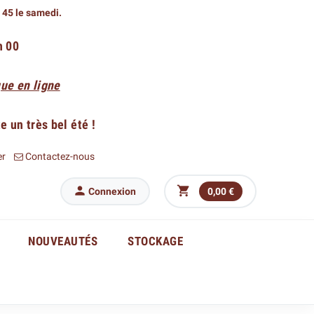
h 45 le samedi.
h 00
ue en ligne
 un très bel été !
er
Contactez-nous


Connexion
0,00 €
NOUVEAUTÉS
STOCKAGE