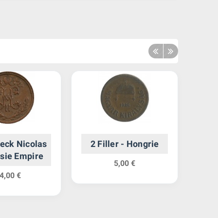
eck Nicolas
2 Filler - Hongrie
ussie Empire
Emma
5,00 €
I
4,00 €