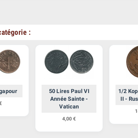
atégorie :
ngapour
50 Lires Paul VI
1/2 Kop
Année Sainte -
II - R
€
Vatican
1
4,00 €