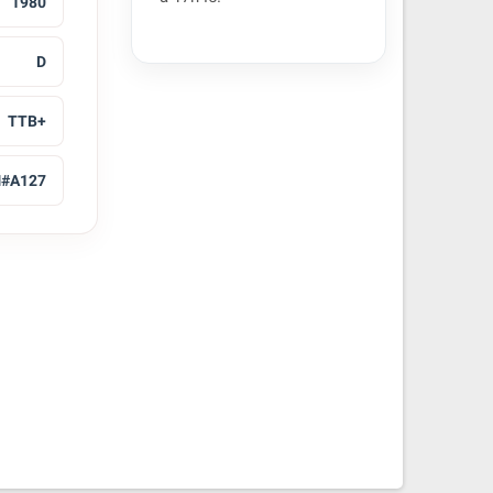
1980
D
TTB+
#A127