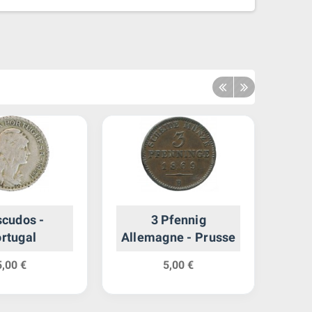
scudos -
3 Pfennig
1 R
rtugal
Allemagne - Prusse
5,00 €
5,00 €