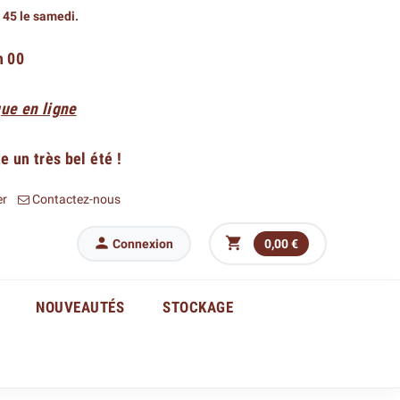
h 45 le samedi.
h 00
ue en ligne
 un très bel été !
er
Contactez-nous


Connexion
0,00 €
NOUVEAUTÉS
STOCKAGE