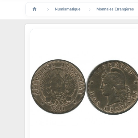

Numismatique
Monnaies Etrangères

