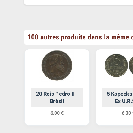
100 autres produits dans la même c
gne
20 Reis Pedro II -
5 Kopecks
Brésil
Ex U.R.
6,00 €
6,00 