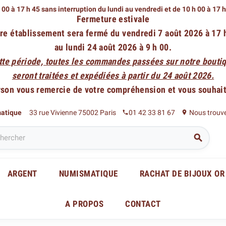
 00 à 17 h 45 sans interruption du lundi au vendredi
et de 10 h 00 à 17 
Fermeture estivale
re établissement sera fermé du vendredi 7 août 2026 à 17 
au lundi 24 août 2026 à 9 h 00.
tte période, toutes les commandes passées sur notre boutiq
seront traitées et expédiées à partir du 24 août 2026.
rson vous remercie de votre compréhension et vous souhaite
matique
33 rue Vivienne 75002 Paris
01 42 33 81 67
Nous trouv
phone
place

ARGENT
NUMISMATIQUE
RACHAT DE BIJOUX OR
A PROPOS
CONTACT