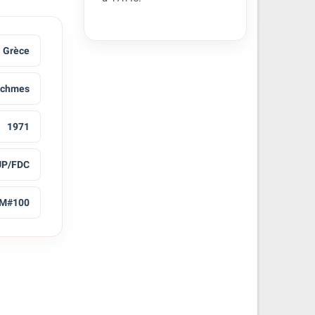
Grèce
achmes
1971
UP/FDC
M#100