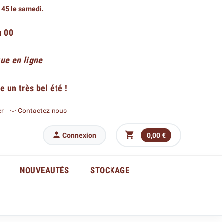
h 45 le samedi.
h 00
ue en ligne
 un très bel été !
er
Contactez-nous


Connexion
0,00 €
NOUVEAUTÉS
STOCKAGE