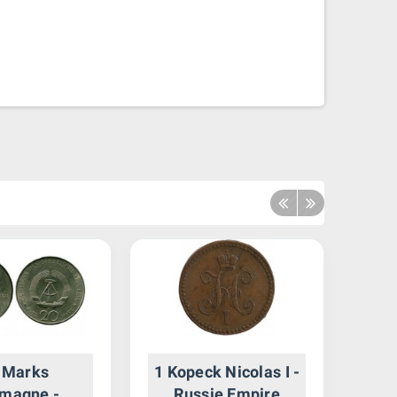
 Marks
1 Kopeck Nicolas I -
2 
emagne -
Russie Empire