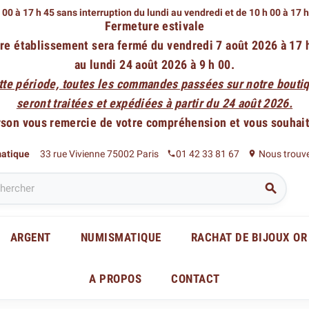
 00 à 17 h 45 sans interruption du lundi au vendredi
et de 10 h 00 à 17 
Fermeture estivale
re établissement sera fermé du vendredi 7 août 2026 à 17 
au lundi 24 août 2026 à 9 h 00.
tte période, toutes les commandes passées sur notre boutiq
seront traitées et expédiées à partir du 24 août 2026.
rson vous remercie de votre compréhension et vous souhaite
matique
33 rue Vivienne 75002 Paris
01 42 33 81 67
Nous trouv
phone
place

ARGENT
NUMISMATIQUE
RACHAT DE BIJOUX OR
A PROPOS
CONTACT