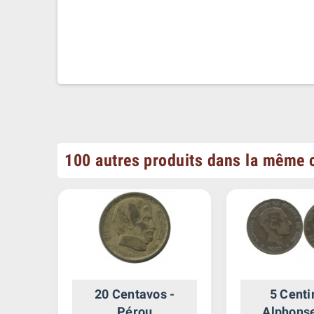
100 autres produits dans la même c
 -
20 Centavos -
5 Cent
Pérou
Alphonse