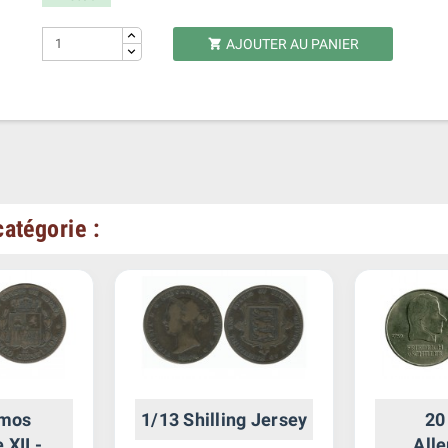
AJOUTER AU PANIER

atégorie :
imos
1/13 Shilling Jersey
20
 XII -
All