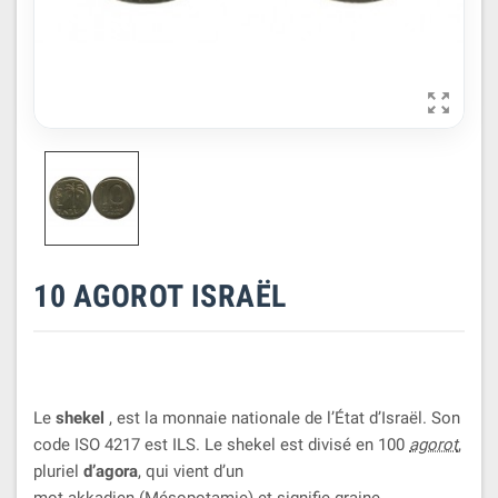

10 AGOROT ISRAËL
Le
shekel
, est la monnaie nationale de l’État d’Israël. Son
code
ISO 4217
est ILS. Le shekel est divisé en 100
agorot
,
pluriel
d’agora
, qui vient d’un
mot akkadien (Mésopotamie) et signifie graine.