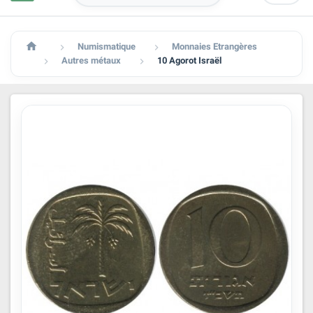

Numismatique
Monnaies Etrangères


Autres métaux
10 Agorot Israël

