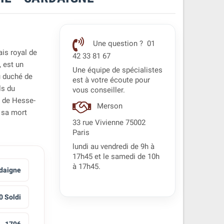
Une question ? 01
ais royal de
42 33 81 67
, est un
Une équipe de spécialistes
u duché de
est à votre écoute pour
ls du
vous conseiller.
e de Hesse-
Merson
 sa mort
33 rue Vivienne 75002
Paris
lundi au vendredi de 9h à
17h45 et le samedi de 10h
à 17h45.
rdaigne
0 Soldi