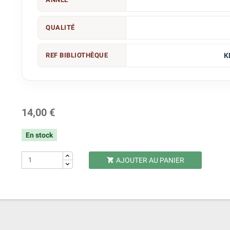
QUALITÉ
REF BIBLIOTHÈQUE
K
14,00 €
En stock
AJOUTER AU PANIER
