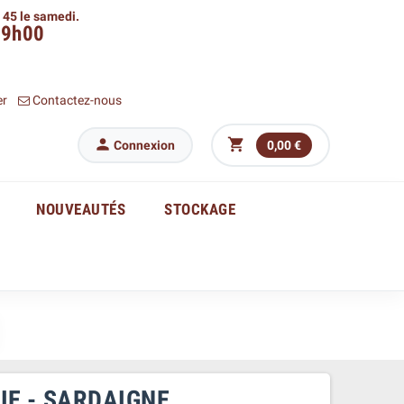
h 45 le samedi.
09h00
er
Contactez-nous


Connexion
0,00 €
NOUVEAUTÉS
STOCKAGE
LIE - SARDAIGNE