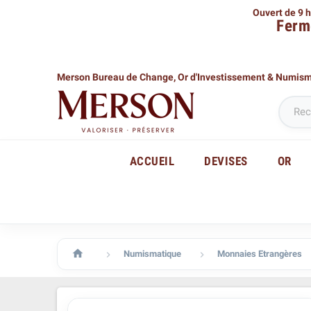
Ouvert de 9 h
Ferm
Merson Bureau de Change,
Or d'Investissement & Numis
ACCUEIL
DEVISES
OR

Numismatique
Monnaies Etrangères

