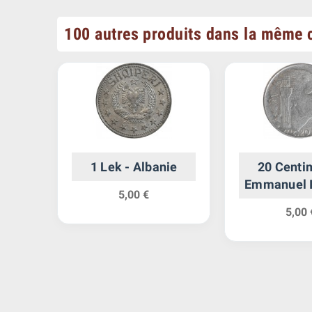
100 autres produits dans la même c
stave
1 Lek - Albanie
20 Centi
Emmanuel II
5,00 €
5,00 