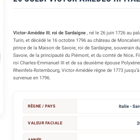
Victor-Amédée III
,
roi de Sardaigne
, né le 26 juin 1726 au pal
Turin, et décédé le 16 octobre 1796 au château de Moncalieri
prince de la Maison de Savoie, roi de Sardaigne, souverain d
Savoie, de la principauté du Piémont, et du comté de Nice
.
Fi
roi Charles-Emmanuel III et de sa deuxième épouse Polyxèn
Rheinfels-Rotembourg, Victor-Amédée règne de 1773 jusqu’à
survenue en 1796.
RÈGNE / PAYS
Italie - Sa

VALEUR FACIALE
2
ANNÉE