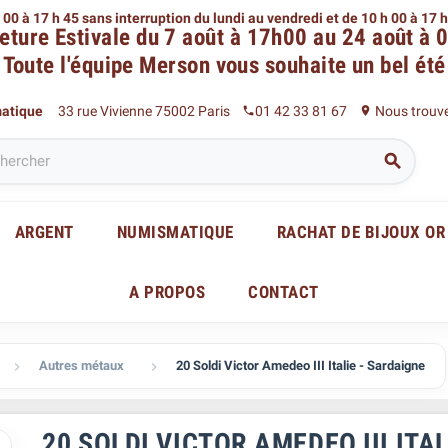
 00 à 17 h 45 sans interruption du lundi au vendredi
et de 10 h 00 à 17 
eture Estivale du 7 août à 17h00 au 24 août à 
Toute l'équipe Merson
vous souhaite un bel été
matique
33 rue Vivienne 75002 Paris
01 42 33 81 67
Nous trouv
phone
place

ARGENT
NUMISMATIQUE
RACHAT DE BIJOUX OR
A PROPOS
CONTACT
Autres métaux
20 Soldi Victor Amedeo III Italie - Sardaigne


20 SOLDI VICTOR AMEDEO III ITA