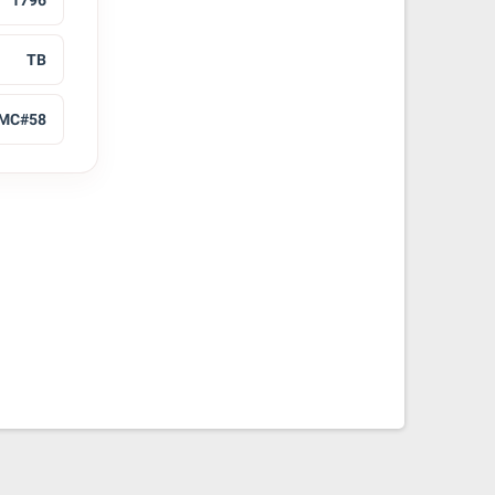
1796
TB
MC#58