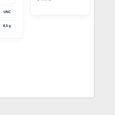
UNC
8,5 g