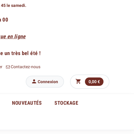
h 45 le samedi.
h 00
ue en ligne
 un très bel été !
er
Contactez-nous


Connexion
0,00 €
NOUVEAUTÉS
STOCKAGE