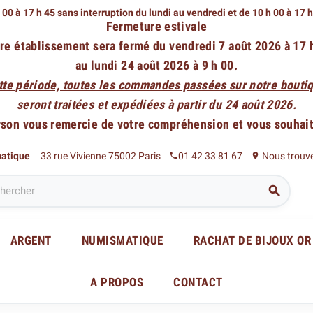
 00 à 17 h 45 sans interruption du lundi au vendredi
et de 10 h 00 à 17 
Fermeture estivale
re établissement sera fermé du vendredi 7 août 2026 à 17 
au lundi 24 août 2026 à 9 h 00.
tte période, toutes les commandes passées sur notre boutiq
seront traitées et expédiées à partir du 24 août 2026.
rson vous remercie de votre compréhension et vous souhaite
matique
33 rue Vivienne 75002 Paris
01 42 33 81 67
Nous trouv
phone
place

ARGENT
NUMISMATIQUE
RACHAT DE BIJOUX OR
A PROPOS
CONTACT