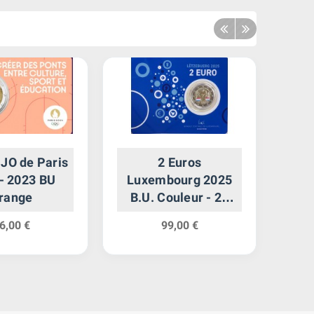
 JO de Paris
2 Euros
2 
- 2023 BU
Luxembourg 2025
20
range
B.U. Couleur - 25
l'U
Ans de Règne
6,00 €
99,00 €