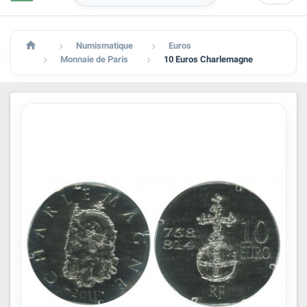

Numismatique
Euros


Monnaie de Paris
10 Euros Charlemagne

