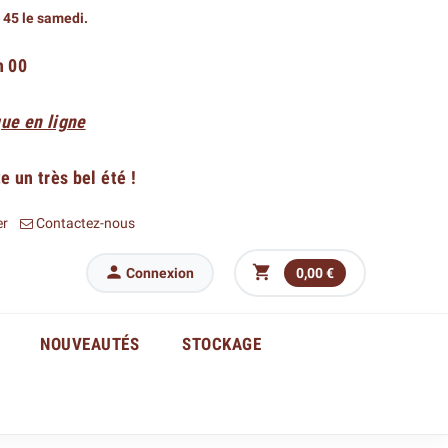
h 45 le samedi.
h 00
ue en ligne
 un très bel été !
er
Contactez-nous


Connexion
0,00 €
NOUVEAUTÉS
STOCKAGE