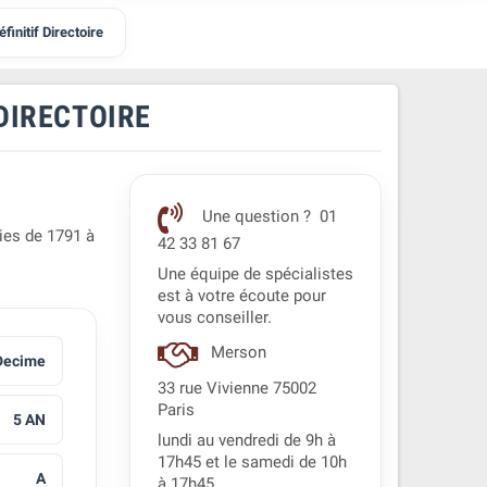
initif Directoire
 DIRECTOIRE
Une question ? 01
ies de 1791 à
42 33 81 67
Une équipe de spécialistes
est à votre écoute pour
vous conseiller.
Merson
Decime
33 rue Vivienne 75002
Paris
5 AN
lundi au vendredi de 9h à
17h45 et le samedi de 10h
A
à 17h45.