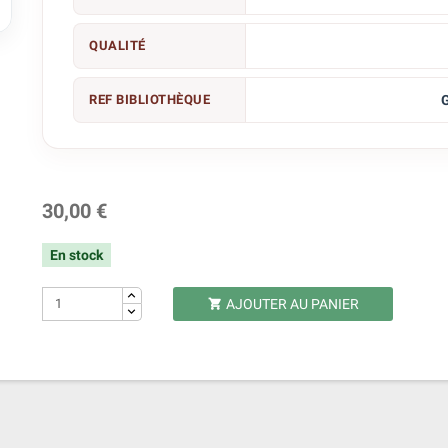

QUALITÉ
REF BIBLIOTHÈQUE
G
30,00 €
En stock
AJOUTER AU PANIER
