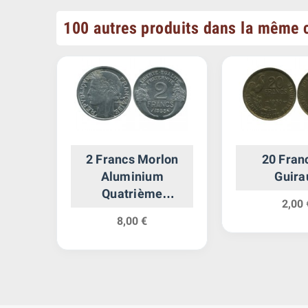
100 autres produits dans la même c
s-
2 Francs Morlon
20 Fran
ête
Aluminium
Guira
Quatrième
2,00 
République
8,00 €