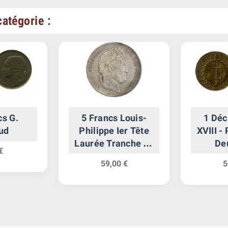
atégorie :
cs G.
5 Francs Louis-
1 Déc
ud
Philippe Ier Tête
XVIII -
Laurée Tranche en
De
€
Relief
Restaura
59,00 €
5
Après