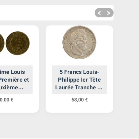
ime Louis
5 Francs Louis-
5
 Première et
Philippe Ier Tête
Ph
uxième
Laurée Tranche En
Lau
tion - Point
Relief
0,00 €
68,00 €
 Décime et
Date