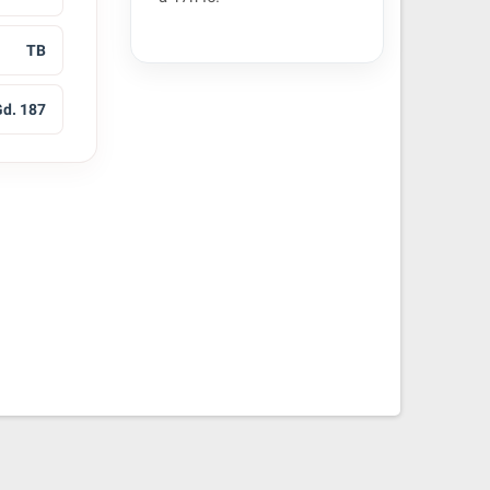
TB
d. 187