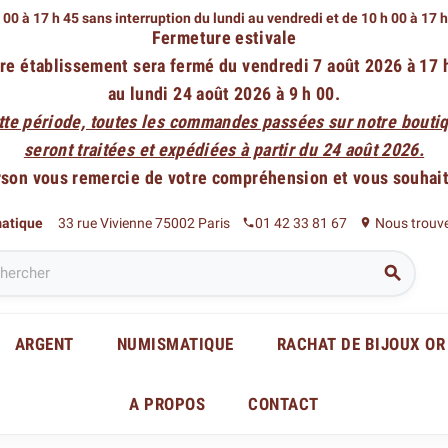
 00 à 17 h 45 sans interruption du lundi au vendredi
et de 10 h 00 à 17 
Fermeture estivale
re établissement sera fermé du vendredi 7 août 2026 à 17 
au lundi 24 août 2026 à 9 h 00.
tte période, toutes les commandes passées sur notre boutiq
seront traitées et expédiées à partir du 24 août 2026.
rson vous remercie de votre compréhension et vous souhaite
matique
33 rue Vivienne 75002 Paris
01 42 33 81 67
Nous trouv
phone
place

ARGENT
NUMISMATIQUE
RACHAT DE BIJOUX OR
A PROPOS
CONTACT