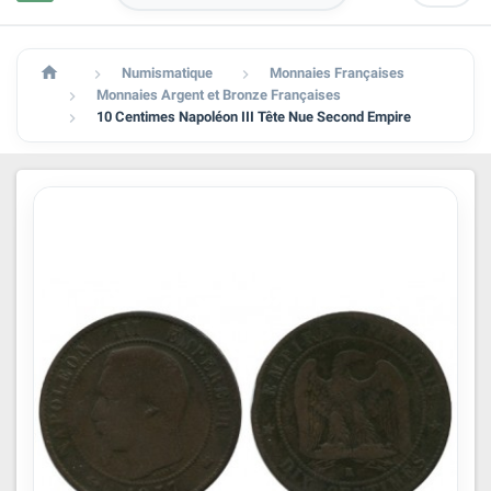

Numismatique
Monnaies Françaises


Monnaies Argent et Bronze Françaises

10 Centimes Napoléon III Tête Nue Second Empire
