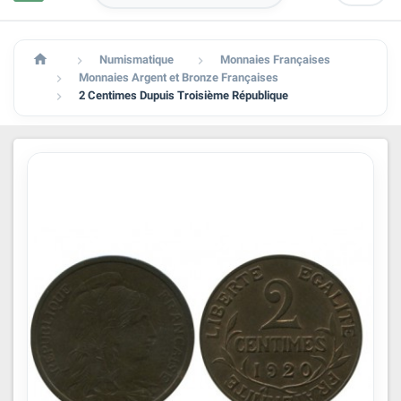

Numismatique
Monnaies Françaises


Monnaies Argent et Bronze Françaises

2 Centimes Dupuis Troisième République
