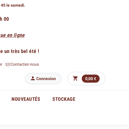
h 45 le samedi.
 h 00
ue en ligne
 un très bel été !
er
Contactez-nous


Connexion
0,00 €
NOUVEAUTÉS
STOCKAGE