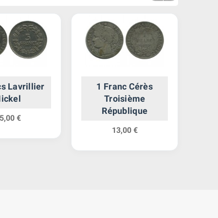
s Lavrillier
1 Franc Cérès
1
ickel
Troisième
Go
République
Déf
5,00 €
13,00 €