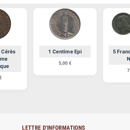
 Cérès
1 Centime Epi
5 Franc
ème
N
5,00 €
ique
7
€
LETTRE D'INFORMATIONS