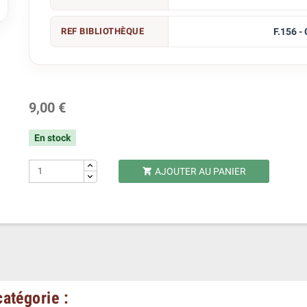

REF BIBLIOTHÈQUE
F.156 -
9,00 €
En stock
AJOUTER AU PANIER

atégorie :