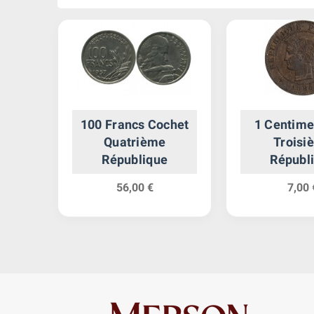
ancs
100 Francs Cochet
1 Centime
er -
Quatrième
Troisi
teur
République
Républ
e
56,00 €
7,00 
833