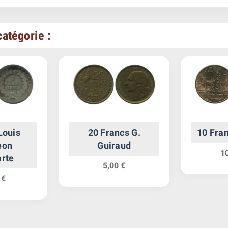
atégorie :
Louis
20 Francs G.
10 Fra
eon
Guiraud
1
rte
5,00 €
 €