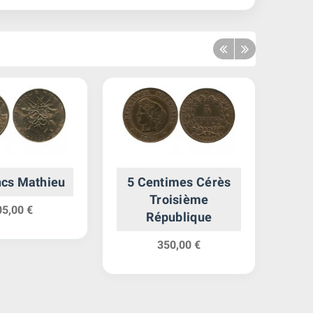
ncs Mathieu
5 Centimes Cérès
5 C
Troisième
05,00 €
République
350,00 €