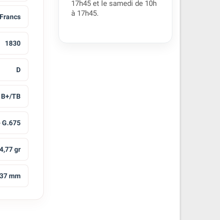
17h45 et le samedi de 10h
à 17h45.
 Francs
1830
D
B+/TB
- G.675
4,77 gr
37 mm