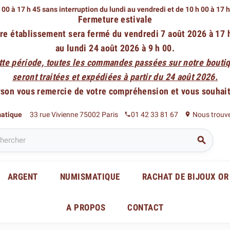
 00 à 17 h 45 sans interruption du lundi au vendredi
et de 10 h 00 à 17 
Fermeture estivale
re établissement sera fermé du vendredi 7 août 2026 à 17 
au lundi 24 août 2026 à 9 h 00.
tte période, toutes les commandes passées sur notre boutiq
seront traitées et expédiées à partir du 24 août 2026.
rson vous remercie de votre compréhension et vous souhaite
matique
33 rue Vivienne 75002 Paris
01 42 33 81 67
Nous trouv
phone
place

ARGENT
NUMISMATIQUE
RACHAT DE BIJOUX OR
A PROPOS
CONTACT