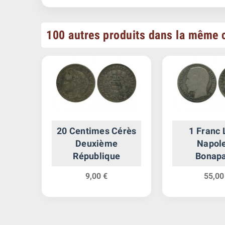
100 autres produits dans la même c
puis
20 Centimes Cérès
1 Franc 
Deuxième
Napol
République
Bonapa
9,00 €
55,00