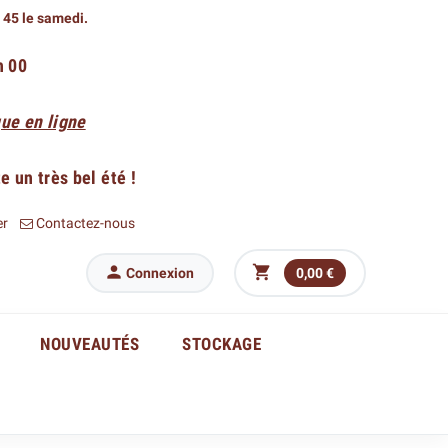
h 45 le samedi.
h 00
ue en ligne
 un très bel été !
er
Contactez-nous


Connexion
0,00 €
NOUVEAUTÉS
STOCKAGE