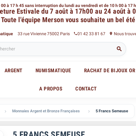
 00 à 17 h 45 sans interruption du lundi au vendredi
et de 10 h 00 à 17 
eture Estivale du 7 août à 17h00 au 24 août à 
Toute l'équipe Merson
vous souhaite un bel été
matique
33 rue Vivienne 75002 Paris
01 42 33 81 67
Nous trouv
phone
place

ARGENT
NUMISMATIQUE
RACHAT DE BIJOUX OR
A PROPOS
CONTACT
Monnaies Argent et Bronze Françaises
5 Francs Semeuse


5 FRANCS SEMEUSE