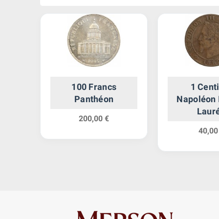
ès
100 Francs
1 Cent
de
Panthéon
Napoléon I
Laur
200,00 €
40,00