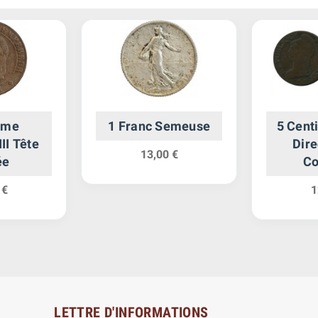
ime
1 Franc Semeuse
5 Cent
II Tête
Dire
13,00 €
ée
Co
 €
1
LETTRE D'INFORMATIONS