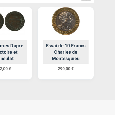
imes Dupré
Essai de 10 Francs
5
ctoire et
Charles de
A
nsulat
Montesquieu
2,00 €
290,00 €