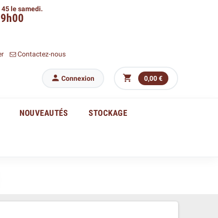
h 45 le samedi.
09h00
er
Contactez-nous


Connexion
0,00 €
NOUVEAUTÉS
STOCKAGE