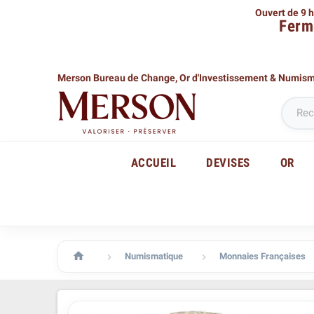
Ouvert de 9 h
Ferm
Merson Bureau de Change,
Or d'Investissement & Numis
ACCUEIL
DEVISES
OR

Numismatique
Monnaies Françaises

