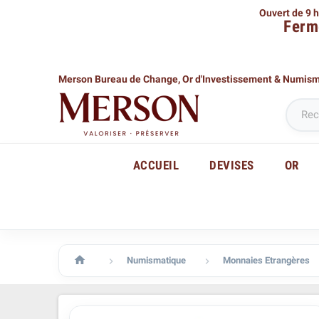
Ouvert de 9 h
Ferm
Merson Bureau de Change,
Or d'Investissement & Numis
ACCUEIL
DEVISES
OR

Numismatique
Monnaies Etrangères

