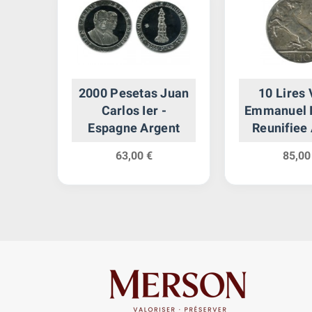
iana
2000 Pesetas Juan
10 Lires 
Carlos Ier -
Emmanuel II
s
Espagne Argent
Reunifiee
63,00 €
85,00