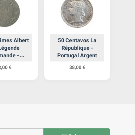
imes Albert
50 Centavos La
1/2
 Légende
République -
Eta
mande -
Portugal Argent
que Argent
8,00 €
38,00 €