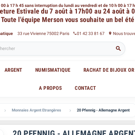
 00 à 17 h 45 sans interruption du lundi au vendredi
et de 10 h 00 à 17 
eture Estivale du 7 août à 17h00 au 24 août à 
Toute l'équipe Merson
vous souhaite un bel été
matique
33 rue Vivienne 75002 Paris
01 42 33 81 67
Nous trouv
phone
place

ARGENT
NUMISMATIQUE
RACHAT DE BIJOUX OR
A PROPOS
CONTACT
Monnaies Argent Etrangères
20 Pfennig - Allemagne Argent


20 PFENNIG - ALLEMAGNE ARGEN