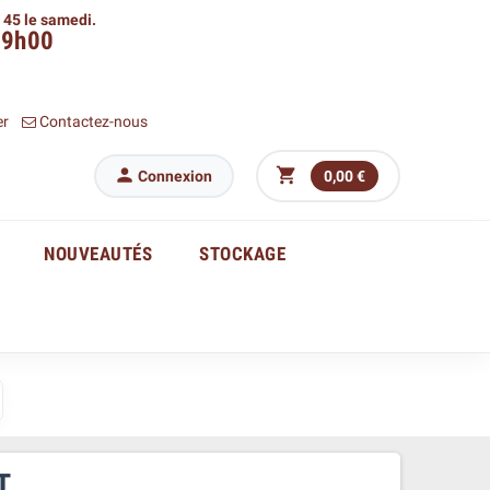
h 45 le samedi.
09h00
er
Contactez-nous


Connexion
0,00 €
NOUVEAUTÉS
STOCKAGE
T