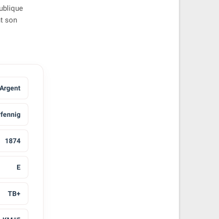
publique
nt son
Argent
Pfennig
1874
E
TB+