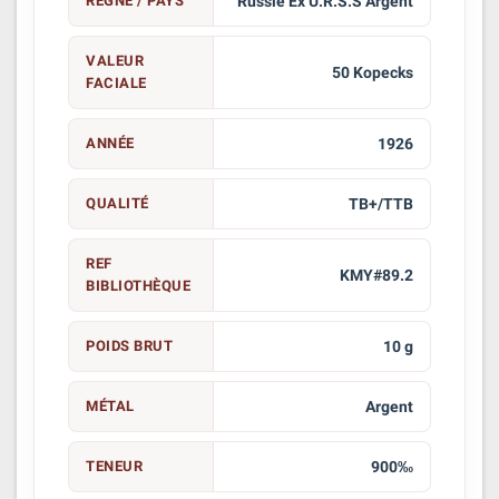
RÈGNE / PAYS
Russie Ex U.R.S.S Argent
VALEUR
50 Kopecks
FACIALE
ANNÉE
1926
QUALITÉ
TB+/TTB
REF
KMY#89.2
BIBLIOTHÈQUE
POIDS BRUT
10 g
MÉTAL
Argent
TENEUR
900‰