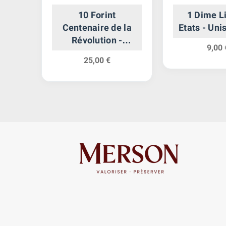
10 Forint
1 Dime L
 -
Centenaire de la
Etats - Uni
ent
Révolution -
9,00 
Hongrie Argent
25,00 €