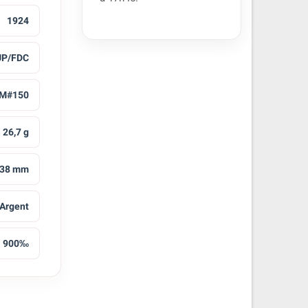
1924
UP/FDC
M#150
26,7 g
38 mm
Argent
900‰