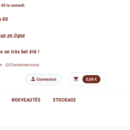
h 45 le samedi.
h 00
ue en ligne
 un très bel été !
er
Contactez-nous


Connexion
0,00 €
NOUVEAUTÉS
STOCKAGE