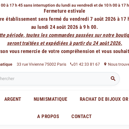
 00 à 17 h 45 sans interruption du lundi au vendredi
et de 10 h 00 à 17 
Fermeture estivale
re établissement sera fermé du vendredi 7 août 2026 à 17 
au lundi 24 août 2026 à 9 h 00.
tte période, toutes les commandes passées sur notre boutiq
seront traitées et expédiées à partir du 24 août 2026.
rson vous remercie de votre compréhension et vous souhaite
matique
33 rue Vivienne 75002 Paris
01 42 33 81 67
Nous trouv
phone
place

ARGENT
NUMISMATIQUE
RACHAT DE BIJOUX OR
A PROPOS
CONTACT