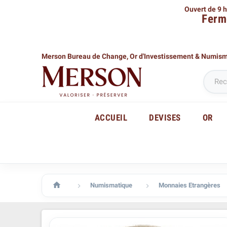
Ouvert de 9 h
Ferm
Merson Bureau de Change,
Or d'Investissement & Numis
ACCUEIL
DEVISES
OR

Numismatique
Monnaies Etrangères

