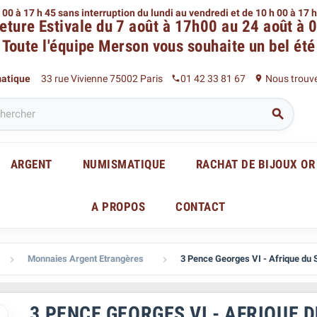
 00 à 17 h 45 sans interruption du lundi au vendredi
et de 10 h 00 à 17 
eture Estivale du 7 août à 17h00 au 24 août à 
Toute l'équipe Merson
vous souhaite un bel été
matique
33 rue Vivienne 75002 Paris
01 42 33 81 67
Nous trouv
phone
place

ARGENT
NUMISMATIQUE
RACHAT DE BIJOUX OR
A PROPOS
CONTACT
Monnaies Argent Etrangères
3 Pence Georges VI - Afrique du 


3 PENCE GEORGES VI - AFRIQUE 