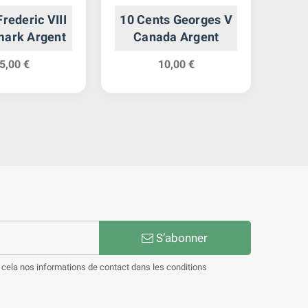
Frederic VIII
10 Cents Georges V
1 F
mark Argent
Canada Argent
Lég
- 
5,00 €
10,00 €
S’abonner
cela nos informations de contact dans les conditions