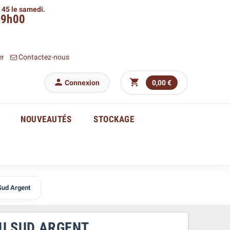
h 45 le samedi.
09h00
er
Contactez-nous


Connexion
0,00 €
NOUVEAUTÉS
STOCKAGE
Sud Argent
DU SUD ARGENT