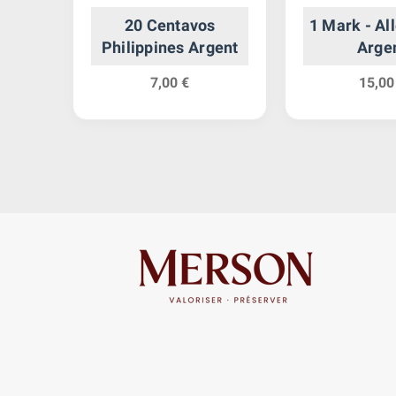
20 Centavos
1 Mark - A
ête
Philippines Argent
Arge
Bas
7,00 €
15,00