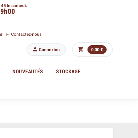
h 45 le samedi.
09h00
er
Contactez-nous


Connexion
0,00 €
NOUVEAUTÉS
STOCKAGE