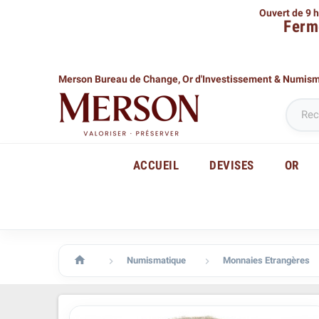
Ouvert de 9 h
Ferm
Merson Bureau de Change,
Or d'Investissement & Numis
ACCUEIL
DEVISES
OR

Numismatique
Monnaies Etrangères

