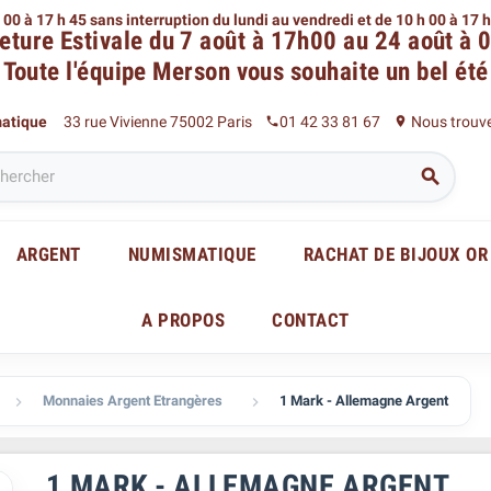
 00 à 17 h 45 sans interruption du lundi au vendredi
et de 10 h 00 à 17 
eture Estivale du 7 août à 17h00 au 24 août à 
Toute l'équipe Merson
vous souhaite un bel été
matique
33 rue Vivienne 75002 Paris
01 42 33 81 67
Nous trouv
phone
place

ARGENT
NUMISMATIQUE
RACHAT DE BIJOUX OR
A PROPOS
CONTACT
Monnaies Argent Etrangères
1 Mark - Allemagne Argent


1 MARK - ALLEMAGNE ARGENT