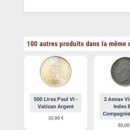
100 autres produits dans la même c
s VI
500 Lires Paul VI -
2 Annas Vi
Sud
Vatican Argent
Indes 
Compagnie
32,00 €
50,00