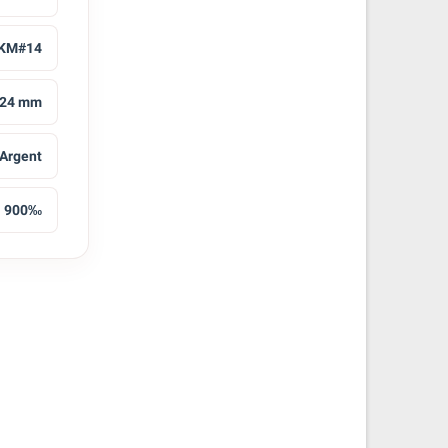
KM#14
24 mm
Argent
900‰