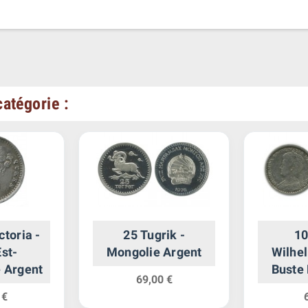
atégorie :
ctoria -
25 Tugrik -
10
Est-
Mongolie Argent
Wilhel
 Argent
Buste 
69,00 €
A
 €