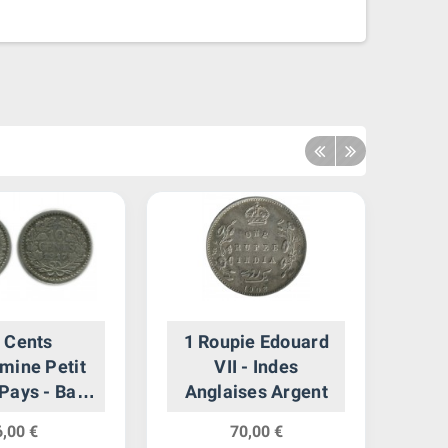
 Cents
1 Roupie Edouard
2 F
mine Petit
VII - Indes
Lég
Pays - Bas
Anglaises Argent
- 
rgent
6,00 €
70,00 €