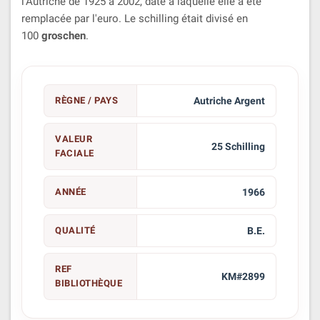
l'Autriche de 1925 à 2002, date à laquelle elle a été
remplacée par l'euro. Le schilling était divisé en
100
groschen
.
RÈGNE / PAYS
Autriche Argent
VALEUR
25 Schilling
FACIALE
ANNÉE
1966
QUALITÉ
B.E.
REF
KM#2899
BIBLIOTHÈQUE