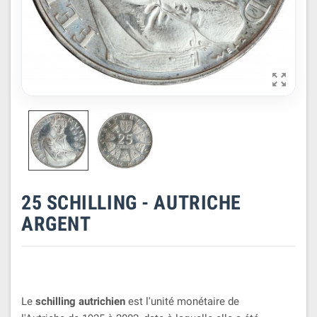

25 SCHILLING - AUTRICHE
ARGENT
Le
schilling autrichien
est l'unité monétaire de