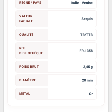
RÈGNE / PAYS
Italie - Venise
VALEUR
Sequin
FACIALE
QUALITÉ
TB/TTB
REF
FR.1358
BIBLIOTHÈQUE
POIDS BRUT
3,45 g
DIAMÈTRE
20 mm
MÉTAL
Or