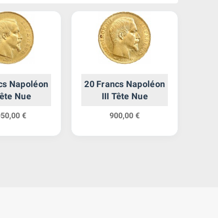
cs Napoléon
20 Francs Napoléon
20 
 Tête Nue
III Tête Nue
050,00 €
900,00 €