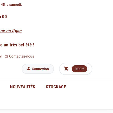
h 45 le samedi.
h 00
ue en ligne
 un très bel été !
er
Contactez-nous


Connexion
0,00 €
NOUVEAUTÉS
STOCKAGE