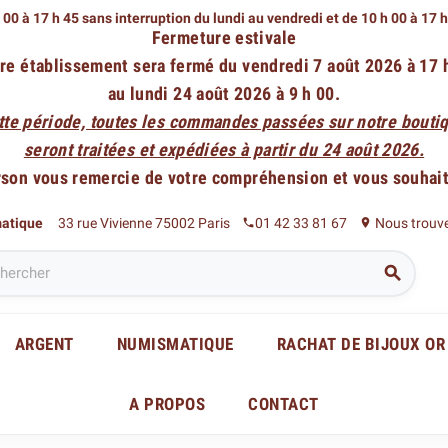
 00 à 17 h 45 sans interruption du lundi au vendredi
et de 10 h 00 à 17 
Fermeture estivale
re établissement sera fermé du vendredi 7 août 2026 à 17 
au lundi 24 août 2026 à 9 h 00.
tte période, toutes les commandes passées sur notre boutiq
seront traitées et expédiées à partir du 24 août 2026.
rson vous remercie de votre compréhension et vous souhaite
matique
33 rue Vivienne 75002 Paris
01 42 33 81 67
Nous trouv
phone
place

ARGENT
NUMISMATIQUE
RACHAT DE BIJOUX OR
A PROPOS
CONTACT