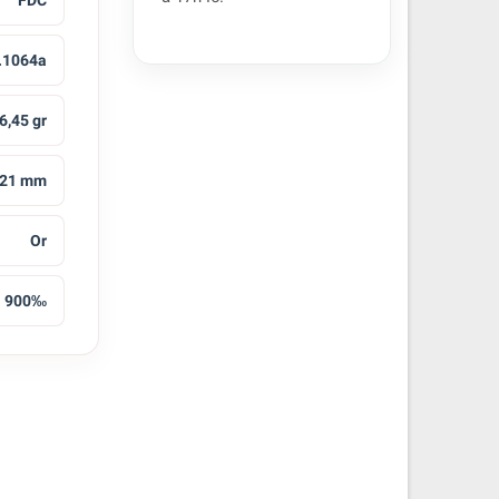
FDC
G.1064a
6,45 gr
21 mm
Or
900‰