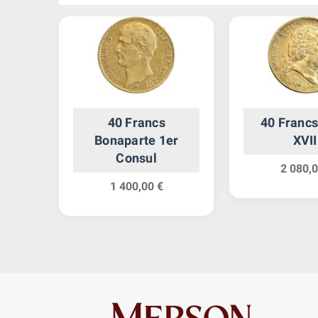
uis
40 Francs
40 Francs
u -
Bonaparte 1er
XVII
te de
Consul
2 080,0
1 400,00 €