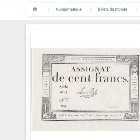

Numismatique
Billets du monde


