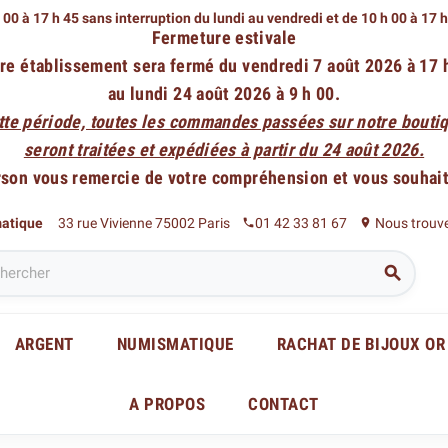
 00 à 17 h 45 sans interruption du lundi au vendredi
et de 10 h 00 à 17 
Fermeture estivale
re établissement sera fermé du vendredi 7 août 2026 à 17 
au lundi 24 août 2026 à 9 h 00.
tte période, toutes les commandes passées sur notre boutiq
seront traitées et expédiées à partir du 24 août 2026.
rson vous remercie de votre compréhension et vous souhaite
matique
33 rue Vivienne 75002 Paris
01 42 33 81 67
Nous trouv
phone
place

ARGENT
NUMISMATIQUE
RACHAT DE BIJOUX OR
A PROPOS
CONTACT