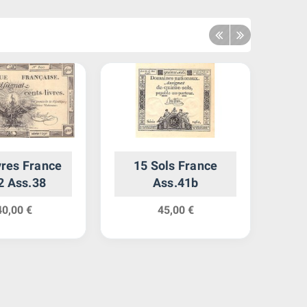
vres France
15 Sols France
5
2 Ass.38
Ass.41b
40,00 €
45,00 €