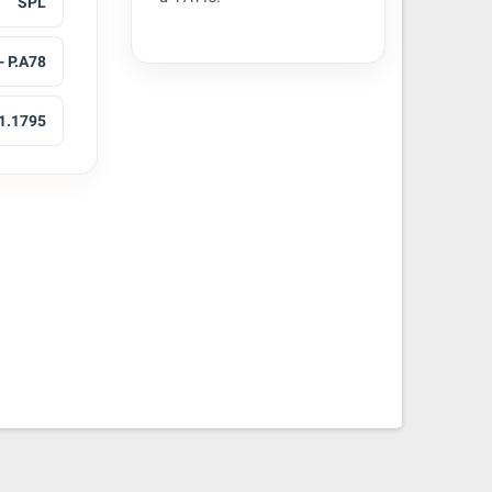
SPL
- P.A78
1.1795