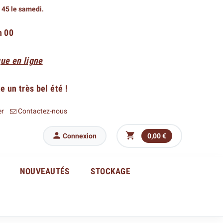
h 45 le samedi.
h 00
ue en ligne
 un très bel été !
er
Contactez-nous


Connexion
0,00 €
NOUVEAUTÉS
STOCKAGE