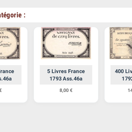
tégorie :
France
5 Livres France
400 Li
s.46a
1793 Ass.46a
179
€
8,00 €
1