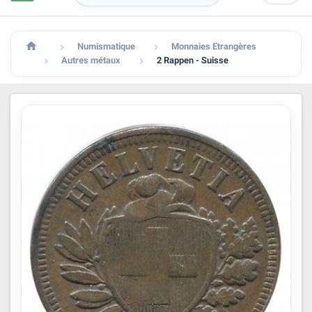

Numismatique
Monnaies Etrangères


Autres métaux
2 Rappen - Suisse

