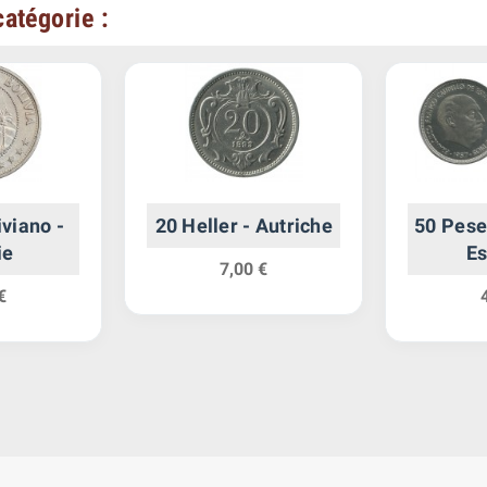
atégorie :
iviano -
20 Heller - Autriche
50 Pese
ie
E
7,00 €
€