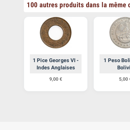
100 autres produits dans la même c
se -
1 Pice Georges VI -
1 Peso Bol
ud
Indes Anglaises
Boliv
9,00 €
5,00 