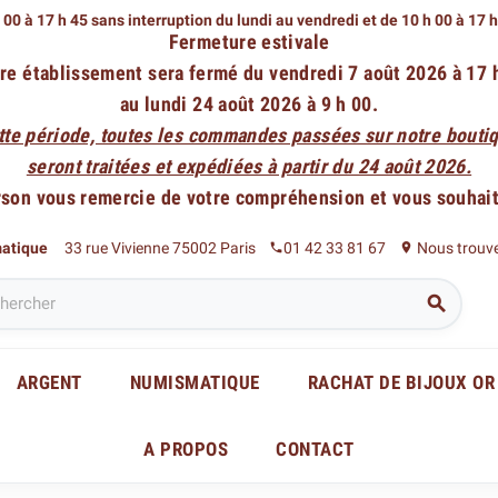
 00 à 17 h 45 sans interruption du lundi au vendredi
et de 10 h 00 à 17 
Fermeture estivale
re établissement sera fermé du vendredi 7 août 2026 à 17 
au lundi 24 août 2026 à 9 h 00.
tte période, toutes les commandes passées sur notre boutiq
seront traitées et expédiées à partir du 24 août 2026.
rson vous remercie de votre compréhension et vous souhaite
matique
33 rue Vivienne 75002 Paris
01 42 33 81 67
Nous trouv
phone
place

ARGENT
NUMISMATIQUE
RACHAT DE BIJOUX OR
A PROPOS
CONTACT