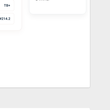
TB+
#214.2