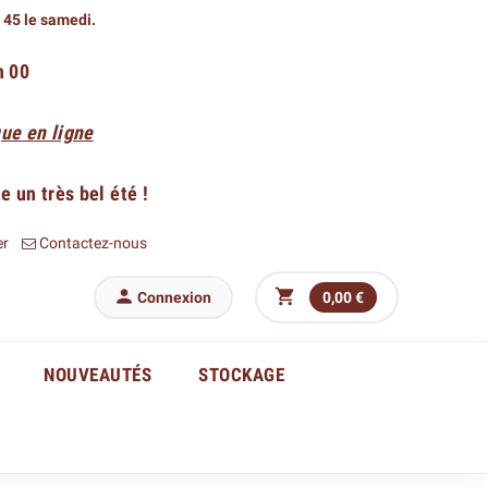
h 45 le samedi.
h 00
ue en ligne
 un très bel été !
er
Contactez-nous


Connexion
0,00 €
NOUVEAUTÉS
STOCKAGE