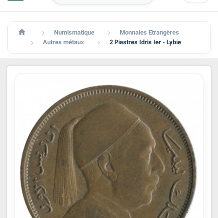

Numismatique
Monnaies Etrangères


Autres métaux
2 Piastres Idris Ier - Lybie

