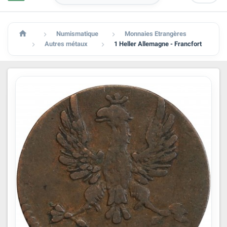

Numismatique
Monnaies Etrangères


Autres métaux
1 Heller Allemagne - Francfort

