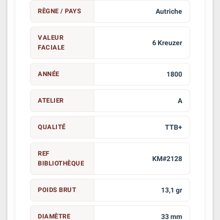
RÈGNE / PAYS
Autriche
VALEUR
6 Kreuzer
FACIALE
ANNÉE
1800
ATELIER
A
QUALITÉ
TTB+
REF
KM#2128
BIBLIOTHÈQUE
POIDS BRUT
13,1 gr
DIAMÈTRE
33 mm