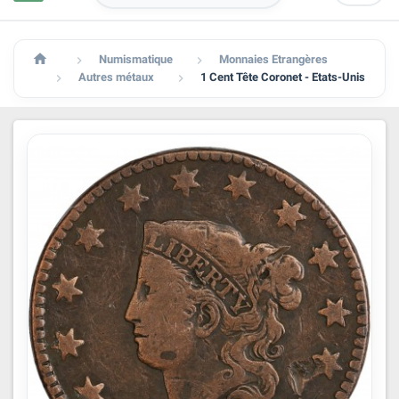

Numismatique
Monnaies Etrangères


Autres métaux
1 Cent Tête Coronet - Etats-Unis

