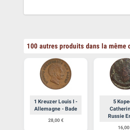
100 autres produits dans la même c
k -
1 Kreuzer Louis I -
5 Kope
Allemagne - Bade
Catherine
Russie E
28,00 €
16,00