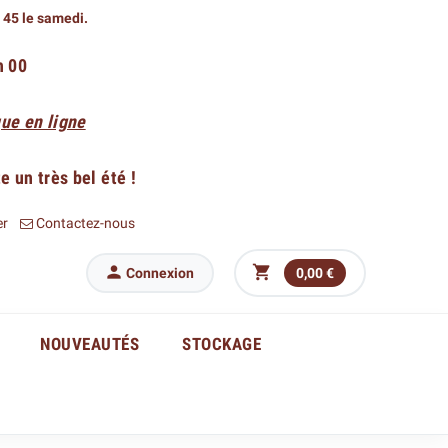
h 45 le samedi.
h 00
ue en ligne
 un très bel été !
er
Contactez-nous


Connexion
0,00 €
NOUVEAUTÉS
STOCKAGE