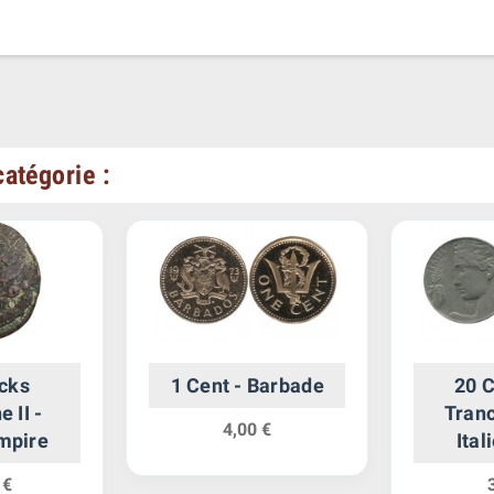
atégorie :
cks
1 Cent - Barbade
20 
 II -
Tranc
4,00 €
mpire
Itali
Re
 €