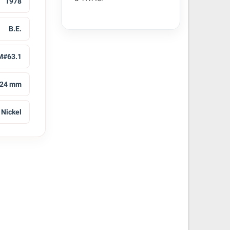
1978
B.E.
M#63.1
24 mm
Nickel