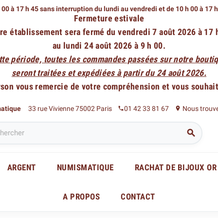
 00 à 17 h 45 sans interruption du lundi au vendredi
et de 10 h 00 à 17 
Fermeture estivale
re établissement sera fermé du vendredi 7 août 2026 à 17 
au lundi 24 août 2026 à 9 h 00.
tte période, toutes les commandes passées sur notre boutiq
seront traitées et expédiées à partir du 24 août 2026.
rson vous remercie de votre compréhension et vous souhaite
matique
33 rue Vivienne 75002 Paris
01 42 33 81 67
Nous trouv
phone
place

ARGENT
NUMISMATIQUE
RACHAT DE BIJOUX OR
A PROPOS
CONTACT