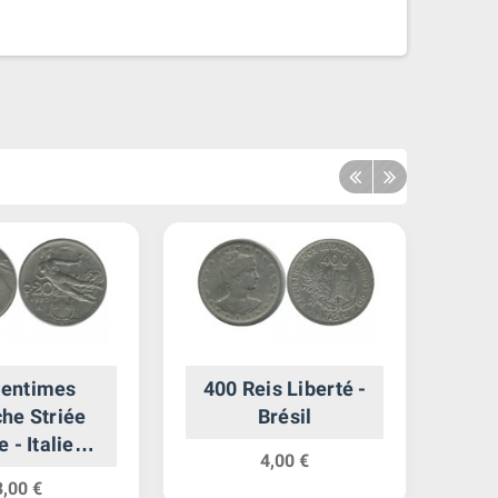
Centimes
400 Reis Liberté -
2 Ko
he Striée
Brésil
-
e - Italie
4,00 €
unifiee
3,00 €