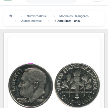

Numismatique
Monnaies Etrangères


Autres métaux
1 Dime Etats - unis

