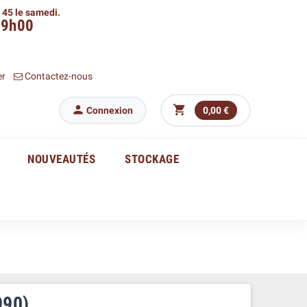
h 45 le samedi.
09h00
er
Contactez-nous


Connexion
0,00 €
NOUVEAUTÉS
STOCKAGE
990)