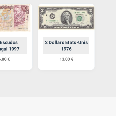
 Escudos
2 Dollars Etats-Unis
100
ugal 1997
1976
6,00 €
13,00 €