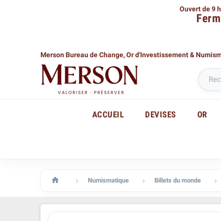
Ouvert de 9 h
Ferm
Merson Bureau de Change,
Or d'Investissement & Numis
ACCUEIL
DEVISES
OR

Numismatique
Billets du monde


