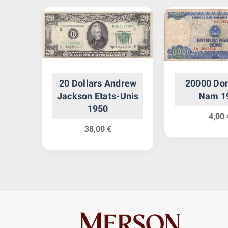
k
20 Dollars Andrew
20000 Don
9
Jackson Etats-Unis
Nam 1
1950
4,00 
38,00 €