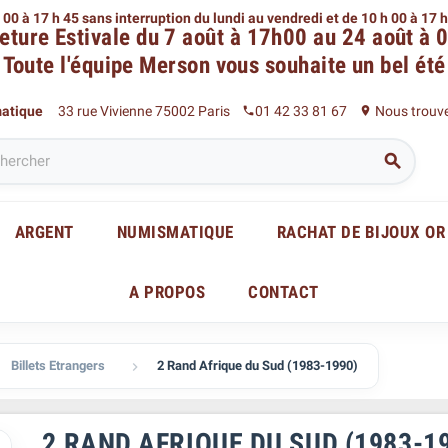
 00 à 17 h 45 sans interruption du lundi au vendredi
et de 10 h 00 à 17 
eture Estivale du 7 août à 17h00 au 24 août à 
Toute l'équipe Merson
vous souhaite un bel été
matique
33 rue Vivienne 75002 Paris
01 42 33 81 67
Nous trouv
phone
place

ARGENT
NUMISMATIQUE
RACHAT DE BIJOUX OR
A PROPOS
CONTACT
Billets Etrangers
2 Rand Afrique du Sud (1983-1990)

2 RAND AFRIQUE DU SUD (1983-1