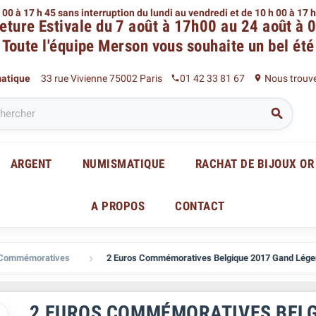
 00 à 17 h 45 sans interruption du lundi au vendredi
et de 10 h 00 à 17 
eture Estivale du 7 août à 17h00 au 24 août à 
Toute l'équipe Merson
vous souhaite un bel été
matique
33 rue Vivienne 75002 Paris
01 42 33 81 67
Nous trouv
phone
place

ARGENT
NUMISMATIQUE
RACHAT DE BIJOUX OR
A PROPOS
CONTACT
 Commémoratives
2 Euros Commémoratives Belgique 2017 Gand Lége

2 EUROS COMMÉMORATIVES BELG