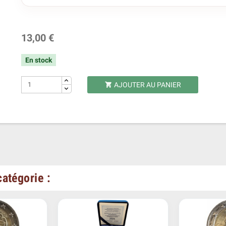
13,00 €
En stock
AJOUTER AU PANIER

atégorie :