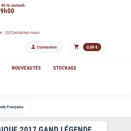
h 45 le samedi.
09h00
er
Contactez-nous


Connexion
0,00 €
NOUVEAUTÉS
STOCKAGE
nde Française
IQUE 2017 GAND LÉGENDE