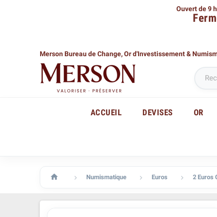
Ouvert de 9 h
Ferm
Merson Bureau de Change,
Or d'Investissement & Numis
ACCUEIL
DEVISES
OR

Numismatique
Euros
2 Euros


