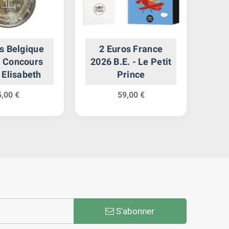
s Belgique
2 Euros France
2 E
- Concours
2026 B.E. - Le Petit
-
 Elisabeth
Prince
R
5,00 €
59,00 €
S’abonner