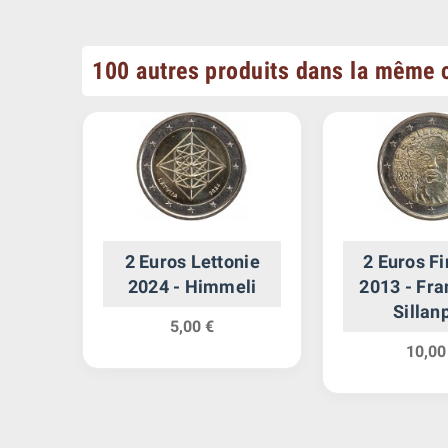
100 autres produits dans la même c
gal
2 Euros Lettonie
2 Euros F
ique
2024 - Himmeli
2013 - Fra
Sillan
5,00 €
10,00