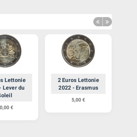
s Lettonie
2 Euros Lettonie
2 
- Lever du
2022 - Erasmus
Soleil
An
5,00 €
0,00 €