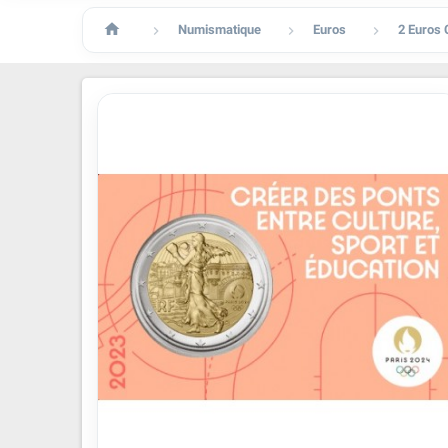

Numismatique
Euros
2 Euros


