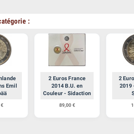
atégorie :
inlande
2 Euros France
2 Euro
ns Emil
2014 B.U. en
2019 
pää
Couleur - Sidaction
 €
89,00 €
1