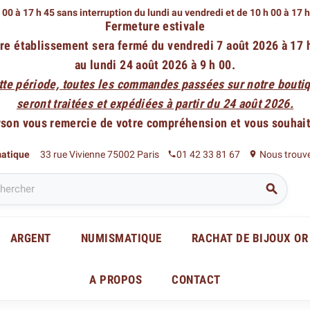
 00 à 17 h 45 sans interruption du lundi au vendredi
et de 10 h 00 à 17 
Fermeture estivale
re établissement sera fermé du vendredi 7 août 2026 à 17 
au lundi 24 août 2026 à 9 h 00.
tte période, toutes les commandes passées sur notre boutiq
seront traitées et expédiées à partir du 24 août 2026.
rson vous remercie de votre compréhension et vous souhaite
matique
33 rue Vivienne 75002 Paris
01 42 33 81 67
Nous trouv
phone
place

ARGENT
NUMISMATIQUE
RACHAT DE BIJOUX OR
A PROPOS
CONTACT