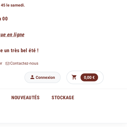
h 45 le samedi.
h 00
ue en ligne
 un très bel été !
er
Contactez-nous


Connexion
0,00 €
NOUVEAUTÉS
STOCKAGE