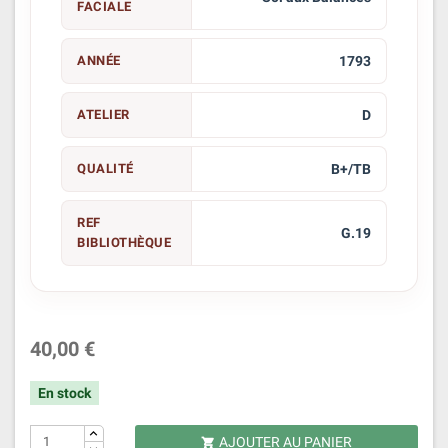
FACIALE
ANNÉE
1793
ATELIER
D
QUALITÉ
B+/TB
REF
G.19
BIBLIOTHÈQUE
40,00 €
En stock
AJOUTER AU PANIER
