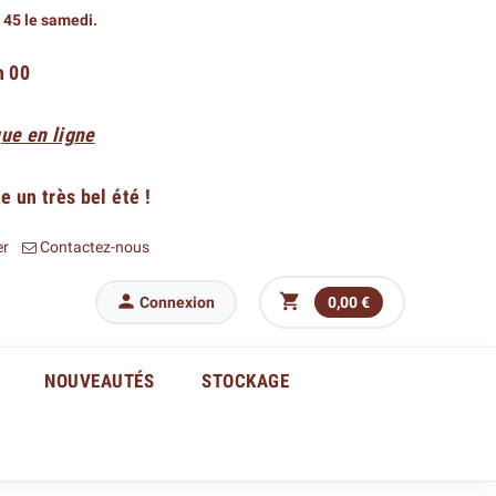
h 45 le samedi.
h 00
ue en ligne
 un très bel été !
er
Contactez-nous


Connexion
0,00 €
NOUVEAUTÉS
STOCKAGE