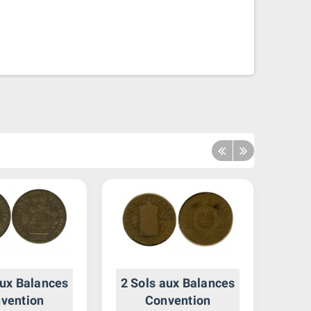
aux Balances
2 Sols aux Balances
2
vention
Convention