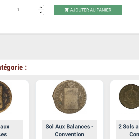
AJOUTER AU PANIER

tégorie :
 aux
Sol Aux Balances -
2 Sols 
ces
Convention
Con