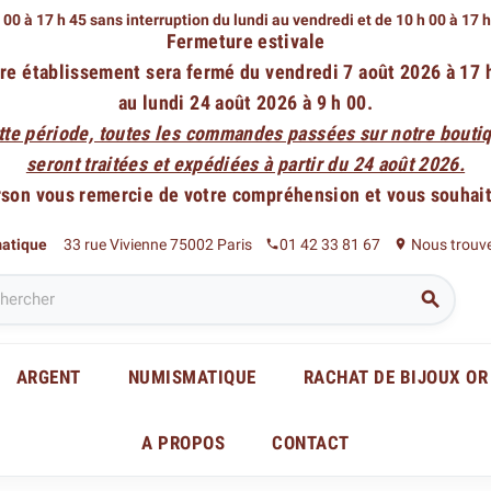
 00 à 17 h 45 sans interruption du lundi au vendredi
et de 10 h 00 à 17 
Fermeture estivale
re établissement sera fermé du vendredi 7 août 2026 à 17 
au lundi 24 août 2026 à 9 h 00.
tte période, toutes les commandes passées sur notre boutiq
seront traitées et expédiées à partir du 24 août 2026.
rson vous remercie de votre compréhension et vous souhaite
matique
33 rue Vivienne 75002 Paris
01 42 33 81 67
Nous trouv
phone
place

ARGENT
NUMISMATIQUE
RACHAT DE BIJOUX OR
A PROPOS
CONTACT