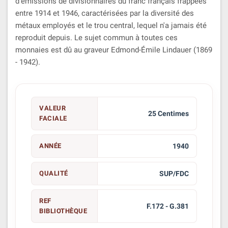
d'émissions de divisionnaires du franc français frappées
entre 1914 et 1946, caractérisées par la diversité des
métaux employés et le trou central, lequel n'a jamais été
reproduit depuis. Le sujet commun à toutes ces
monnaies est dû au graveur Edmond-Émile Lindauer (1869
- 1942).
VALEUR
25 Centimes
FACIALE
ANNÉE
1940
QUALITÉ
SUP/FDC
REF
F.172 - G.381
BIBLIOTHÈQUE