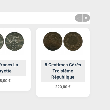
Francs La
5 Centimes Cérès
ayette
Troisième
Na
République
8,00 €
M
220,00 €