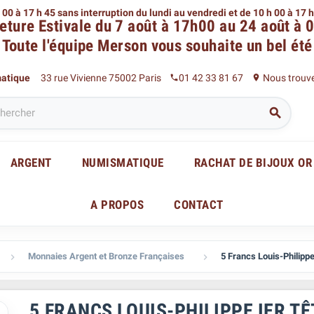
 00 à 17 h 45 sans interruption du lundi au vendredi
et de 10 h 00 à 17 
eture Estivale du 7 août à 17h00 au 24 août à 
Toute l'équipe Merson
vous souhaite un bel été
matique
33 rue Vivienne 75002 Paris
01 42 33 81 67
Nous trouv
phone
place

ARGENT
NUMISMATIQUE
RACHAT DE BIJOUX OR
A PROPOS
CONTACT
Monnaies Argent et Bronze Françaises
5 Francs Louis-Philippe


5 FRANCS LOUIS-PHILIPPE IER T