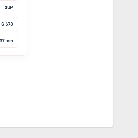
SUP
- G.678
37 mm