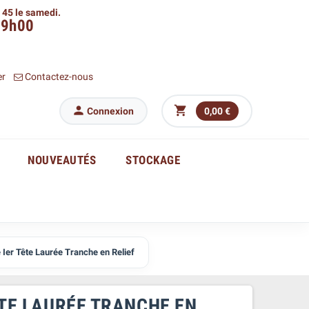
h 45 le samedi.
09h00
er
Contactez-nous


Connexion
0,00 €
NOUVEAUTÉS
STOCKAGE
 Ier Tête Laurée Tranche en Relief
ÊTE LAURÉE TRANCHE EN