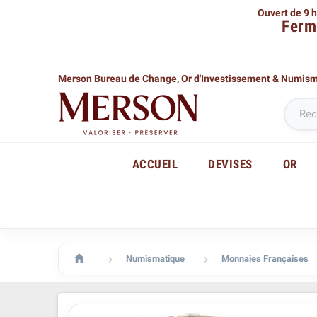
Ouvert de 9 h
Ferm
Merson Bureau de Change,
Or d'Investissement & Numis
ACCUEIL
DEVISES
OR

Numismatique
Monnaies Françaises

