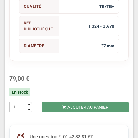
QUALITÉ
TB/TB+
REF
F.324 - G.678
BIBLIOTHÈQUE
DIAMÈTRE
37 mm
79,00 €
En stock
AJOUTER AU PANIER

Une question ? 01 42 33 81 67