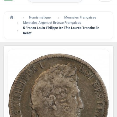

Numismatique
Monnaies Françaises


Monnaies Argent et Bronze Françaises

5 Francs Louis-Philippe Ier Tête Laurée Tranche En

Relief