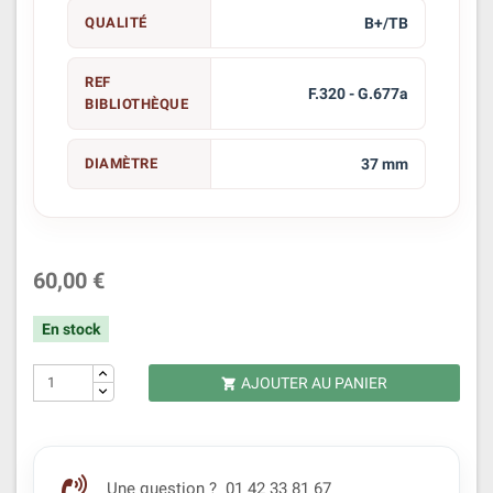
QUALITÉ
B+/TB
REF
F.320 - G.677a
BIBLIOTHÈQUE
DIAMÈTRE
37 mm
60,00 €
En stock
AJOUTER AU PANIER

Une question ? 01 42 33 81 67