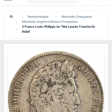

Numismatique
Monnaies Françaises


Monnaies Argent et Bronze Françaises

5 Francs Louis-Philippe Ier Tête Laurée Tranche En

Relief