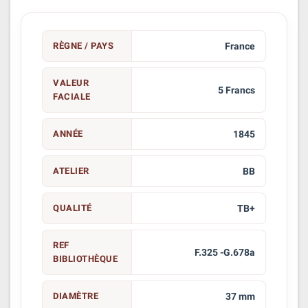
RÈGNE / PAYS
France
VALEUR
5 Francs
FACIALE
ANNÉE
1845
ATELIER
BB
QUALITÉ
TB+
REF
F.325 -G.678a
BIBLIOTHÈQUE
DIAMÈTRE
37 mm