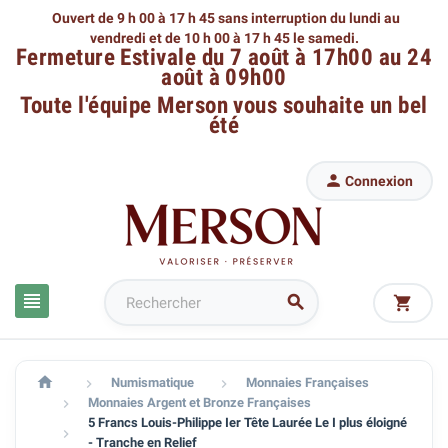
Ouvert de 9 h 00 à 17 h 45 sans interruption du lundi au
vendredi
et de 10 h 00 à 17 h 45 le samedi.
Fermeture Estivale du 7 août à 17h00 au 24
août à 09h00
Toute l'équipe Merson
vous souhaite un bel
été

Connexion




Numismatique
Monnaies Françaises


Monnaies Argent et Bronze Françaises

5 Francs Louis-Philippe Ier Tête Laurée Le I plus éloigné

- Tranche en Relief