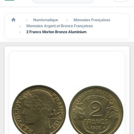

Numismatique
Monnaies Françaises


Monnaies Argent et Bronze Françaises

2 Francs Morlon Bronze Aluminium
