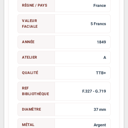
RÈGNE / PAYS
France
VALEUR
5 Francs
FACIALE
ANNÉE
1849
ATELIER
A
QUALITÉ
TTB+
REF
F.327 - G.719
BIBLIOTHÈQUE
DIAMÈTRE
37 mm
MÉTAL
Argent